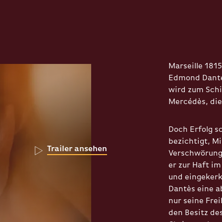
Marseille 181
Edmond Dantès
wird zum Schi
Mercédès, die
Doch Erfolg s
bezichtigt, M
Trailer ansehen
Verschwörung 
er zur Haft im
und eingekerk
Dantès eine ab
nur seine Fre
den Besitz de